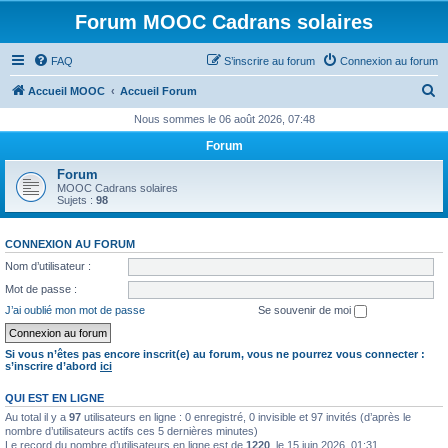
Forum MOOC Cadrans solaires
FAQ
S’inscrire au forum
Connexion au forum
R
Accueil MOOC
Accueil Forum
e
Nous sommes le 06 août 2026, 07:48
c
Forum
h
Forum
e
MOOC Cadrans solaires
Sujets :
98
r
c
CONNEXION AU FORUM
h
Nom d’utilisateur :
e
Mot de passe :
r
J’ai oublié mon mot de passe
Se souvenir de moi
Si vous n’êtes pas encore inscrit(e) au forum, vous ne pourrez vous connecter :
s’inscrire d’abord
ici
QUI EST EN LIGNE
Au total il y a
97
utilisateurs en ligne : 0 enregistré, 0 invisible et 97 invités (d’après le
nombre d’utilisateurs actifs ces 5 dernières minutes)
Le record du nombre d’utilisateurs en ligne est de
1220
, le 15 juin 2026, 01:31