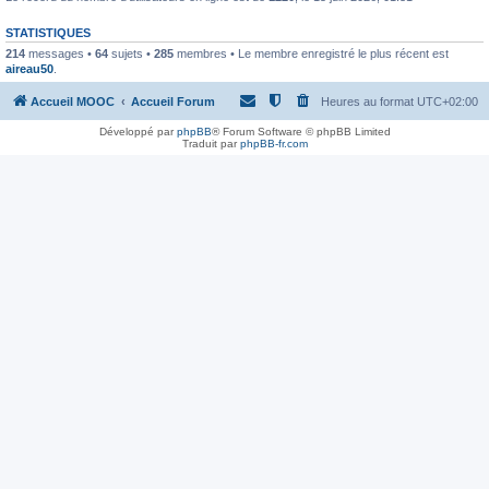
STATISTIQUES
214
messages •
64
sujets •
285
membres • Le membre enregistré le plus récent est
aireau50
.
Accueil MOOC
Accueil Forum
Heures au format
UTC+02:00
Développé par
phpBB
® Forum Software © phpBB Limited
Traduit par
phpBB-fr.com