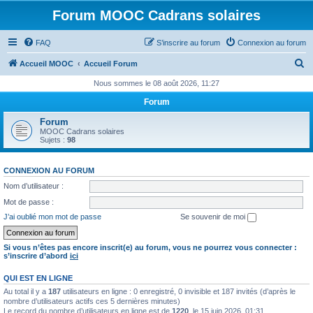
Forum MOOC Cadrans solaires
FAQ
S’inscrire au forum
Connexion au forum
R
Accueil MOOC
Accueil Forum
e
Nous sommes le 08 août 2026, 11:27
c
Forum
h
Forum
e
MOOC Cadrans solaires
Sujets :
98
r
c
CONNEXION AU FORUM
h
Nom d’utilisateur :
e
Mot de passe :
r
J’ai oublié mon mot de passe
Se souvenir de moi
Si vous n’êtes pas encore inscrit(e) au forum, vous ne pourrez vous connecter :
s’inscrire d’abord
ici
QUI EST EN LIGNE
Au total il y a
187
utilisateurs en ligne : 0 enregistré, 0 invisible et 187 invités (d’après le
nombre d’utilisateurs actifs ces 5 dernières minutes)
Le record du nombre d’utilisateurs en ligne est de
1220
, le 15 juin 2026, 01:31