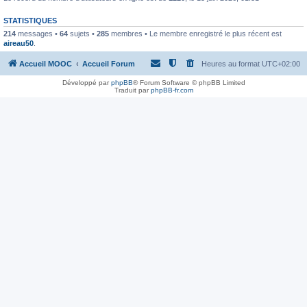
STATISTIQUES
214
messages •
64
sujets •
285
membres • Le membre enregistré le plus récent est
aireau50
.
Accueil MOOC
Accueil Forum
Heures au format
UTC+02:00
Développé par
phpBB
® Forum Software © phpBB Limited
Traduit par
phpBB-fr.com