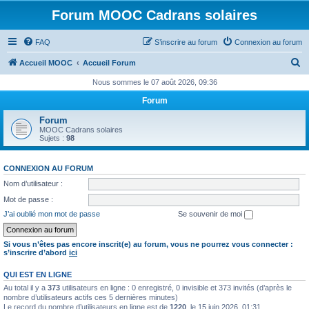
Forum MOOC Cadrans solaires
FAQ
S’inscrire au forum
Connexion au forum
R
Accueil MOOC
Accueil Forum
e
Nous sommes le 07 août 2026, 09:36
c
Forum
h
Forum
e
MOOC Cadrans solaires
Sujets :
98
r
c
CONNEXION AU FORUM
h
Nom d’utilisateur :
e
Mot de passe :
r
J’ai oublié mon mot de passe
Se souvenir de moi
Si vous n’êtes pas encore inscrit(e) au forum, vous ne pourrez vous connecter :
s’inscrire d’abord
ici
QUI EST EN LIGNE
Au total il y a
373
utilisateurs en ligne : 0 enregistré, 0 invisible et 373 invités (d’après le
nombre d’utilisateurs actifs ces 5 dernières minutes)
Le record du nombre d’utilisateurs en ligne est de
1220
, le 15 juin 2026, 01:31