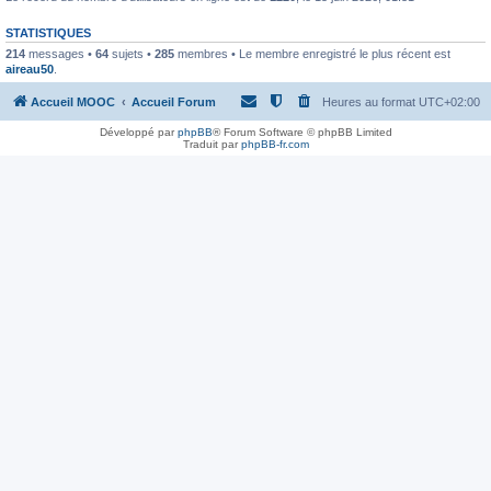
STATISTIQUES
214
messages •
64
sujets •
285
membres • Le membre enregistré le plus récent est
aireau50
.
Accueil MOOC
Accueil Forum
Heures au format
UTC+02:00
Développé par
phpBB
® Forum Software © phpBB Limited
Traduit par
phpBB-fr.com