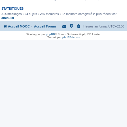
STATISTIQUES
214
messages •
64
sujets •
285
membres • Le membre enregistré le plus récent est
aireau50
.
Accueil MOOC
Accueil Forum
Heures au format
UTC+02:00
Développé par
phpBB
® Forum Software © phpBB Limited
Traduit par
phpBB-fr.com