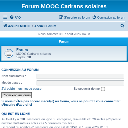
Forum MOOC Cadrans solaires
FAQ
S’inscrire au forum
Connexion au forum
R
Accueil MOOC
Accueil Forum
e
Nous sommes le 07 août 2026, 04:38
c
Forum
h
Forum
e
MOOC Cadrans solaires
Sujets :
98
r
c
CONNEXION AU FORUM
h
Nom d’utilisateur :
e
Mot de passe :
r
J’ai oublié mon mot de passe
Se souvenir de moi
Si vous n’êtes pas encore inscrit(e) au forum, vous ne pourrez vous connecter :
s’inscrire d’abord
ici
QUI EST EN LIGNE
Au total il y a
320
utilisateurs en ligne : 0 enregistré, 0 invisible et 320 invités (d’après le
nombre d’utilisateurs actifs ces 5 dernières minutes)
Le record du nombre d’utilisateurs en ligne est de
1220
, le 15 juin 2026, 01:31