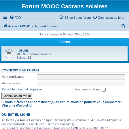
Forum MOOC Cadrans solaires
FAQ
S’inscrire au forum
Connexion au forum
R
Accueil MOOC
Accueil Forum
e
Nous sommes le 07 août 2026, 11:08
c
Forum
h
Forum
e
MOOC Cadrans solaires
Sujets :
98
r
c
CONNEXION AU FORUM
h
Nom d’utilisateur :
e
Mot de passe :
r
J’ai oublié mon mot de passe
Se souvenir de moi
Si vous n’êtes pas encore inscrit(e) au forum, vous ne pourrez vous connecter :
s’inscrire d’abord
ici
QUI EST EN LIGNE
Au total il y a
476
utilisateurs en ligne : 0 enregistré, 0 invisible et 476 invités (d’après le
nombre d’utilisateurs actifs ces 5 dernières minutes)
Le record du nombre d’utilisateurs en ligne est de
1220
, le 15 juin 2026, 01:31