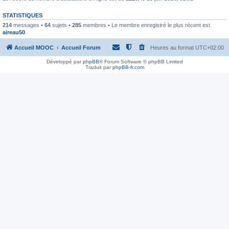
STATISTIQUES
214
messages •
64
sujets •
285
membres • Le membre enregistré le plus récent est
aireau50
.
Accueil MOOC
Accueil Forum
Heures au format
UTC+02:00
Développé par
phpBB
® Forum Software © phpBB Limited
Traduit par
phpBB-fr.com