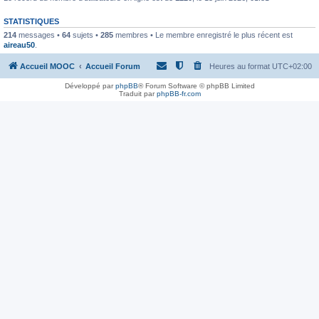
STATISTIQUES
214
messages •
64
sujets •
285
membres • Le membre enregistré le plus récent est
aireau50
.
Accueil MOOC
Accueil Forum
Heures au format
UTC+02:00
Développé par
phpBB
® Forum Software © phpBB Limited
Traduit par
phpBB-fr.com