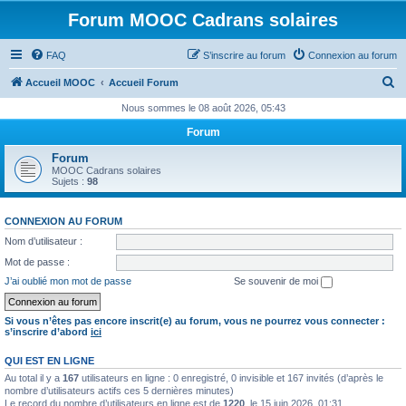
Forum MOOC Cadrans solaires
FAQ
S’inscrire au forum
Connexion au forum
R
Accueil MOOC
Accueil Forum
e
Nous sommes le 08 août 2026, 05:43
c
Forum
h
Forum
e
MOOC Cadrans solaires
Sujets :
98
r
c
CONNEXION AU FORUM
h
Nom d’utilisateur :
e
Mot de passe :
r
J’ai oublié mon mot de passe
Se souvenir de moi
Si vous n’êtes pas encore inscrit(e) au forum, vous ne pourrez vous connecter :
s’inscrire d’abord
ici
QUI EST EN LIGNE
Au total il y a
167
utilisateurs en ligne : 0 enregistré, 0 invisible et 167 invités (d’après le
nombre d’utilisateurs actifs ces 5 dernières minutes)
Le record du nombre d’utilisateurs en ligne est de
1220
, le 15 juin 2026, 01:31