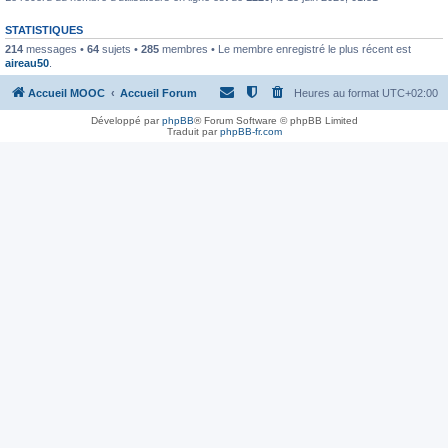
STATISTIQUES
214
messages •
64
sujets •
285
membres • Le membre enregistré le plus récent est
aireau50
.
Accueil MOOC
Accueil Forum
Heures au format
UTC+02:00
Développé par
phpBB
® Forum Software © phpBB Limited
Traduit par
phpBB-fr.com