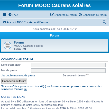
Forum MOOC Cadrans solaires
FAQ
S’inscrire au forum
Connexion au forum
R
Accueil MOOC
Accueil Forum
e
Nous sommes le 08 août 2026, 15:32
c
Forum
h
Forum
e
MOOC Cadrans solaires
Sujets :
98
r
c
CONNEXION AU FORUM
h
Nom d’utilisateur :
e
Mot de passe :
r
J’ai oublié mon mot de passe
Se souvenir de moi
Si vous n’êtes pas encore inscrit(e) au forum, vous ne pourrez vous connecter :
s’inscrire d’abord
ici
QUI EST EN LIGNE
Au total il y a
190
utilisateurs en ligne : 0 enregistré, 0 invisible et 190 invités (d’après le
nombre d’utilisateurs actifs ces 5 dernières minutes)
Le record du nombre d’utilisateurs en ligne est de
1220
, le 15 juin 2026, 01:31