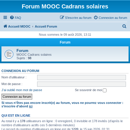
Forum MOOC Cadrans solaires
FAQ
S’inscrire au forum
Connexion au forum
R
Accueil MOOC
Accueil Forum
e
Nous sommes le 09 août 2026, 13:11
c
Forum
h
Forum
e
MOOC Cadrans solaires
Sujets :
98
r
c
CONNEXION AU FORUM
h
Nom d’utilisateur :
e
Mot de passe :
r
J’ai oublié mon mot de passe
Se souvenir de moi
Si vous n’êtes pas encore inscrit(e) au forum, vous ne pourrez vous connecter :
s’inscrire d’abord
ici
QUI EST EN LIGNE
Au total il y a
178
utilisateurs en ligne : 0 enregistré, 0 invisible et 178 invités (d’après le
nombre d’utilisateurs actifs ces 5 dernières minutes)
Le record du nombre d’utilisateurs en ligne est de
1220
, le 15 juin 2026, 01:31