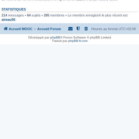
STATISTIQUES
214
messages •
64
sujets •
285
membres • Le membre enregistré le plus récent est
aireau50
.
Accueil MOOC
Accueil Forum
Heures au format
UTC+02:00
Développé par
phpBB
® Forum Software © phpBB Limited
Traduit par
phpBB-fr.com