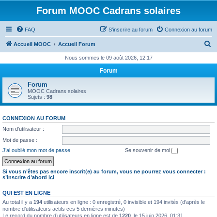
Forum MOOC Cadrans solaires
FAQ
S’inscrire au forum
Connexion au forum
R
Accueil MOOC
Accueil Forum
e
Nous sommes le 09 août 2026, 12:17
c
Forum
h
Forum
e
MOOC Cadrans solaires
Sujets :
98
r
c
CONNEXION AU FORUM
h
Nom d’utilisateur :
e
Mot de passe :
r
J’ai oublié mon mot de passe
Se souvenir de moi
Si vous n’êtes pas encore inscrit(e) au forum, vous ne pourrez vous connecter :
s’inscrire d’abord
ici
QUI EST EN LIGNE
Au total il y a
194
utilisateurs en ligne : 0 enregistré, 0 invisible et 194 invités (d’après le
nombre d’utilisateurs actifs ces 5 dernières minutes)
Le record du nombre d’utilisateurs en ligne est de
1220
, le 15 juin 2026, 01:31