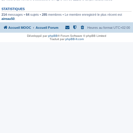
STATISTIQUES
214
messages •
64
sujets •
285
membres • Le membre enregistré le plus récent est
aireau50
.
Accueil MOOC
Accueil Forum
Heures au format
UTC+02:00
Développé par
phpBB
® Forum Software © phpBB Limited
Traduit par
phpBB-fr.com