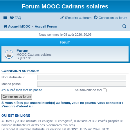
Forum MOOC Cadrans solaires
FAQ
S’inscrire au forum
Connexion au forum
R
Accueil MOOC
Accueil Forum
e
Nous sommes le 08 août 2026, 20:06
c
Forum
h
Forum
e
MOOC Cadrans solaires
Sujets :
98
r
c
CONNEXION AU FORUM
h
Nom d’utilisateur :
e
Mot de passe :
r
J’ai oublié mon mot de passe
Se souvenir de moi
Si vous n’êtes pas encore inscrit(e) au forum, vous ne pourrez vous connecter :
s’inscrire d’abord
ici
QUI EST EN LIGNE
Au total il y a
363
utilisateurs en ligne : 0 enregistré, 0 invisible et 363 invités (d’après le
nombre d’utilisateurs actifs ces 5 dernières minutes)
Le record du nombre d’utilisateurs en ligne est de
1220
, le 15 juin 2026, 01:31