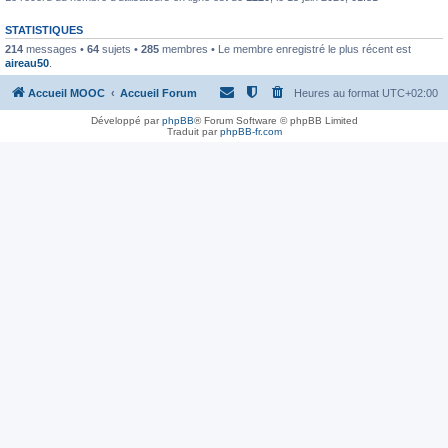
STATISTIQUES
214
messages •
64
sujets •
285
membres • Le membre enregistré le plus récent est
aireau50
.
Accueil MOOC
Accueil Forum
Heures au format
UTC+02:00
Développé par
phpBB
® Forum Software © phpBB Limited
Traduit par
phpBB-fr.com