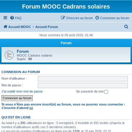
Forum MOOC Cadrans solaires
FAQ
S’inscrire au forum
Connexion au forum
R
Accueil MOOC
Accueil Forum
e
Nous sommes le 09 août 2026, 01:46
c
Forum
h
Forum
e
MOOC Cadrans solaires
Sujets :
98
r
c
CONNEXION AU FORUM
h
Nom d’utilisateur :
e
Mot de passe :
r
J’ai oublié mon mot de passe
Se souvenir de moi
Si vous n’êtes pas encore inscrit(e) au forum, vous ne pourrez vous connecter :
s’inscrire d’abord
ici
QUI EST EN LIGNE
Au total il y a
291
utilisateurs en ligne : 0 enregistré, 0 invisible et 291 invités (d’après le
nombre d’utilisateurs actifs ces 5 dernières minutes)
Le record du nombre d’utilisateurs en ligne est de
1220
, le 15 juin 2026, 01:31