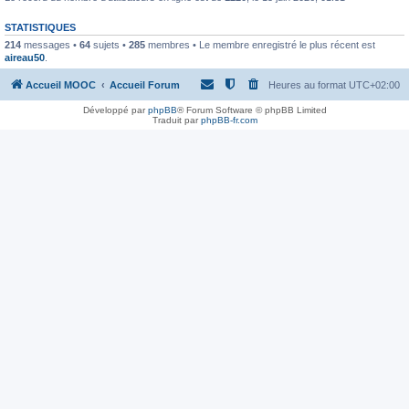
STATISTIQUES
214
messages •
64
sujets •
285
membres • Le membre enregistré le plus récent est
aireau50
.
Accueil MOOC
Accueil Forum
Heures au format
UTC+02:00
Développé par
phpBB
® Forum Software © phpBB Limited
Traduit par
phpBB-fr.com