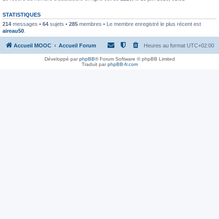
STATISTIQUES
214
messages •
64
sujets •
285
membres • Le membre enregistré le plus récent est
aireau50
.
Accueil MOOC
Accueil Forum
Heures au format
UTC+02:00
Développé par
phpBB
® Forum Software © phpBB Limited
Traduit par
phpBB-fr.com