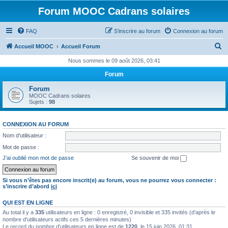
Forum MOOC Cadrans solaires
FAQ
S’inscrire au forum
Connexion au forum
R
Accueil MOOC
Accueil Forum
e
Nous sommes le 09 août 2026, 03:41
c
Forum
h
Forum
e
MOOC Cadrans solaires
Sujets :
98
r
c
CONNEXION AU FORUM
h
Nom d’utilisateur :
e
Mot de passe :
r
J’ai oublié mon mot de passe
Se souvenir de moi
Si vous n’êtes pas encore inscrit(e) au forum, vous ne pourrez vous connecter :
s’inscrire d’abord
ici
QUI EST EN LIGNE
Au total il y a
335
utilisateurs en ligne : 0 enregistré, 0 invisible et 335 invités (d’après le
nombre d’utilisateurs actifs ces 5 dernières minutes)
Le record du nombre d’utilisateurs en ligne est de
1220
, le 15 juin 2026, 01:31