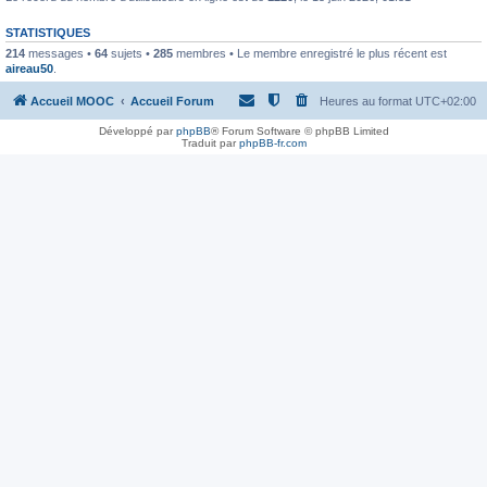
STATISTIQUES
214
messages •
64
sujets •
285
membres • Le membre enregistré le plus récent est
aireau50
.
Accueil MOOC
Accueil Forum
Heures au format
UTC+02:00
Développé par
phpBB
® Forum Software © phpBB Limited
Traduit par
phpBB-fr.com