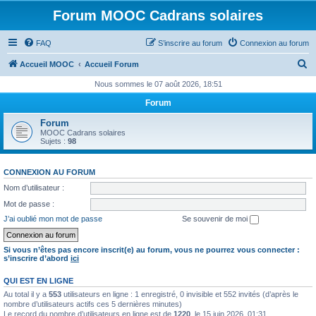
Forum MOOC Cadrans solaires
FAQ
S’inscrire au forum
Connexion au forum
R
Accueil MOOC
Accueil Forum
e
Nous sommes le 07 août 2026, 18:51
c
Forum
h
Forum
e
MOOC Cadrans solaires
Sujets :
98
r
c
CONNEXION AU FORUM
h
Nom d’utilisateur :
e
Mot de passe :
r
J’ai oublié mon mot de passe
Se souvenir de moi
Si vous n’êtes pas encore inscrit(e) au forum, vous ne pourrez vous connecter :
s’inscrire d’abord
ici
QUI EST EN LIGNE
Au total il y a
553
utilisateurs en ligne : 1 enregistré, 0 invisible et 552 invités (d’après le
nombre d’utilisateurs actifs ces 5 dernières minutes)
Le record du nombre d’utilisateurs en ligne est de
1220
, le 15 juin 2026, 01:31