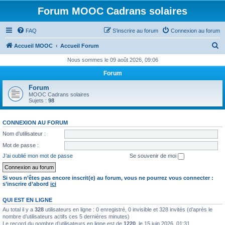
Forum MOOC Cadrans solaires
FAQ
S’inscrire au forum
Connexion au forum
R
Accueil MOOC
Accueil Forum
e
Nous sommes le 09 août 2026, 09:06
c
Forum
h
Forum
e
MOOC Cadrans solaires
Sujets :
98
r
c
CONNEXION AU FORUM
h
Nom d’utilisateur :
e
Mot de passe :
r
J’ai oublié mon mot de passe
Se souvenir de moi
Si vous n’êtes pas encore inscrit(e) au forum, vous ne pourrez vous connecter :
s’inscrire d’abord
ici
QUI EST EN LIGNE
Au total il y a
328
utilisateurs en ligne : 0 enregistré, 0 invisible et 328 invités (d’après le
nombre d’utilisateurs actifs ces 5 dernières minutes)
Le record du nombre d’utilisateurs en ligne est de
1220
, le 15 juin 2026, 01:31