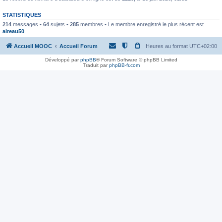
STATISTIQUES
214
messages •
64
sujets •
285
membres • Le membre enregistré le plus récent est
aireau50
.
Accueil MOOC
Accueil Forum
Heures au format
UTC+02:00
Développé par
phpBB
® Forum Software © phpBB Limited
Traduit par
phpBB-fr.com