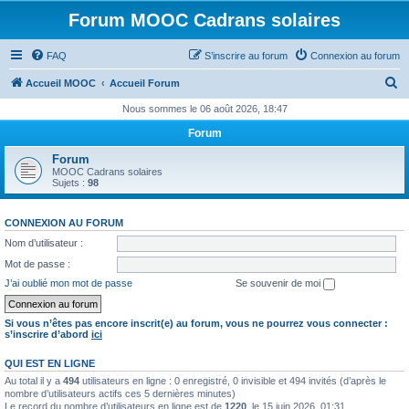
Forum MOOC Cadrans solaires
FAQ
S’inscrire au forum
Connexion au forum
R
Accueil MOOC
Accueil Forum
e
Nous sommes le 06 août 2026, 18:47
c
Forum
h
Forum
e
MOOC Cadrans solaires
Sujets :
98
r
c
CONNEXION AU FORUM
h
Nom d’utilisateur :
e
Mot de passe :
r
J’ai oublié mon mot de passe
Se souvenir de moi
Si vous n’êtes pas encore inscrit(e) au forum, vous ne pourrez vous connecter :
s’inscrire d’abord
ici
QUI EST EN LIGNE
Au total il y a
494
utilisateurs en ligne : 0 enregistré, 0 invisible et 494 invités (d’après le
nombre d’utilisateurs actifs ces 5 dernières minutes)
Le record du nombre d’utilisateurs en ligne est de
1220
, le 15 juin 2026, 01:31