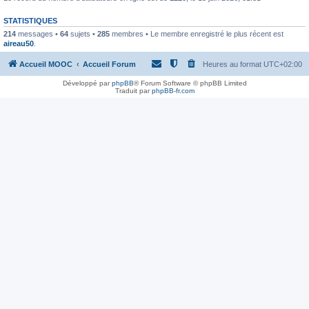
STATISTIQUES
214
messages •
64
sujets •
285
membres • Le membre enregistré le plus récent est
aireau50
.
Accueil MOOC
Accueil Forum
Heures au format
UTC+02:00
Développé par
phpBB
® Forum Software © phpBB Limited
Traduit par
phpBB-fr.com