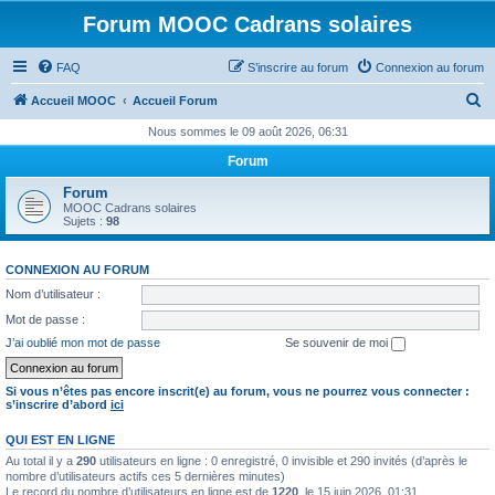
Forum MOOC Cadrans solaires
FAQ
S’inscrire au forum
Connexion au forum
R
Accueil MOOC
Accueil Forum
e
Nous sommes le 09 août 2026, 06:31
c
Forum
h
Forum
e
MOOC Cadrans solaires
Sujets :
98
r
c
CONNEXION AU FORUM
h
Nom d’utilisateur :
e
Mot de passe :
r
J’ai oublié mon mot de passe
Se souvenir de moi
Si vous n’êtes pas encore inscrit(e) au forum, vous ne pourrez vous connecter :
s’inscrire d’abord
ici
QUI EST EN LIGNE
Au total il y a
290
utilisateurs en ligne : 0 enregistré, 0 invisible et 290 invités (d’après le
nombre d’utilisateurs actifs ces 5 dernières minutes)
Le record du nombre d’utilisateurs en ligne est de
1220
, le 15 juin 2026, 01:31