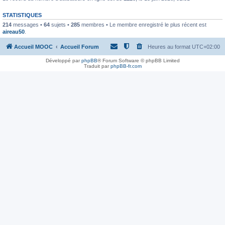
STATISTIQUES
214
messages •
64
sujets •
285
membres • Le membre enregistré le plus récent est
aireau50
.
Accueil MOOC
Accueil Forum
Heures au format
UTC+02:00
Développé par
phpBB
® Forum Software © phpBB Limited
Traduit par
phpBB-fr.com