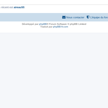
 récent est
aireau50
.
Nous contacter
L’équipe du fo
Développé par
phpBB
® Forum Software © phpBB Limited
Traduit par
phpBB-fr.com