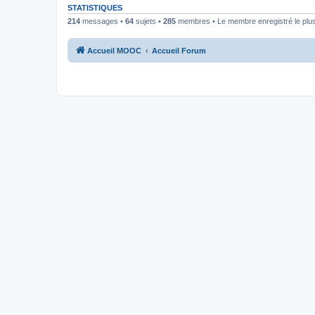
STATISTIQUES
214
messages •
64
sujets •
285
membres • Le membre enregistré le plus
Accueil MOOC
Accueil Forum