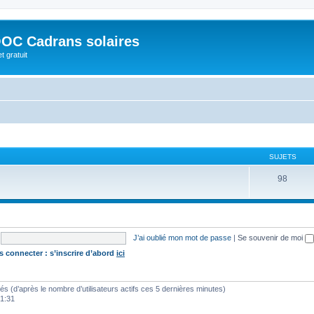
OC Cadrans solaires
t gratuit
SUJETS
98
J’ai oublié mon mot de passe
|
Se souvenir de moi
s connecter : s’inscrire d’abord
ici
vités (d’après le nombre d’utilisateurs actifs ces 5 dernières minutes)
01:31