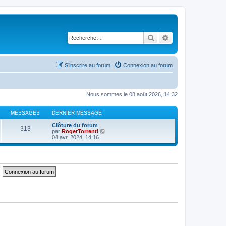
Rechercher
Recherche avancé
S’inscrire au forum
Connexion au forum
Nous sommes le 08 août 2026, 14:32
MESSAGES
DERNIER MESSAGE
Clôture du forum
313
V
par
RogerTorrenti
o
04 avr. 2024, 14:16
i
r
l
e
d
e
r
n
i
e
r
m
e
s