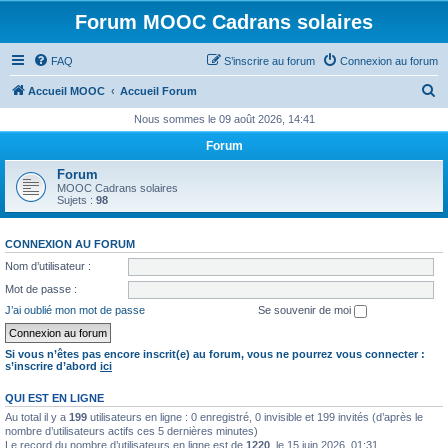
Forum MOOC Cadrans solaires
FAQ
S’inscrire au forum
Connexion au forum
R
Accueil MOOC
Accueil Forum
e
Nous sommes le 09 août 2026, 14:41
c
Forum
h
Forum
e
MOOC Cadrans solaires
Sujets :
98
r
c
CONNEXION AU FORUM
h
Nom d’utilisateur :
e
Mot de passe :
r
J’ai oublié mon mot de passe
Se souvenir de moi
Si vous n’êtes pas encore inscrit(e) au forum, vous ne pourrez vous connecter :
s’inscrire d’abord
ici
QUI EST EN LIGNE
Au total il y a
199
utilisateurs en ligne : 0 enregistré, 0 invisible et 199 invités (d’après le
nombre d’utilisateurs actifs ces 5 dernières minutes)
Le record du nombre d’utilisateurs en ligne est de
1220
, le 15 juin 2026, 01:31