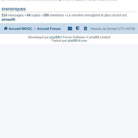
STATISTIQUES
214
messages •
64
sujets •
285
membres • Le membre enregistré le plus récent est
aireau50
.
Accueil MOOC
Accueil Forum
Heures au format
UTC+02:00
Développé par
phpBB
® Forum Software © phpBB Limited
Traduit par
phpBB-fr.com