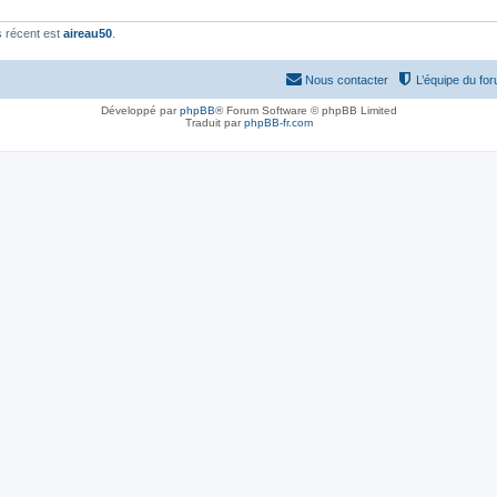
 récent est
aireau50
.
Nous contacter
L’équipe du fo
Développé par
phpBB
® Forum Software © phpBB Limited
Traduit par
phpBB-fr.com