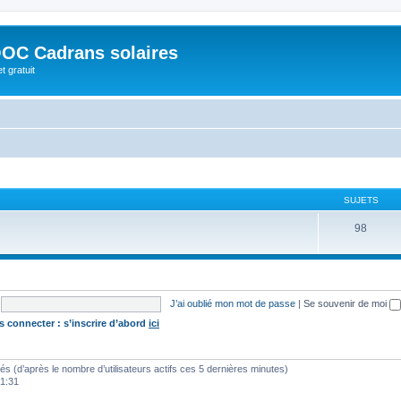
OC Cadrans solaires
t gratuit
SUJETS
98
J’ai oublié mon mot de passe
|
Se souvenir de moi
s connecter : s’inscrire d’abord
ici
vités (d’après le nombre d’utilisateurs actifs ces 5 dernières minutes)
01:31