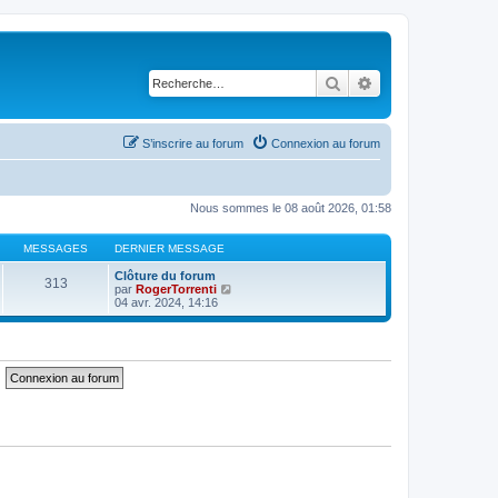
Rechercher
Recherche avancé
S’inscrire au forum
Connexion au forum
Nous sommes le 08 août 2026, 01:58
MESSAGES
DERNIER MESSAGE
Clôture du forum
313
V
par
RogerTorrenti
o
04 avr. 2024, 14:16
i
r
l
e
d
e
r
n
i
e
r
m
e
s