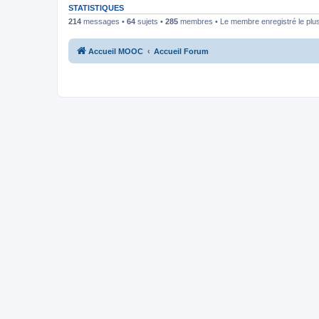
STATISTIQUES
214
messages •
64
sujets •
285
membres • Le membre enregistré le plus
Accueil MOOC
Accueil Forum