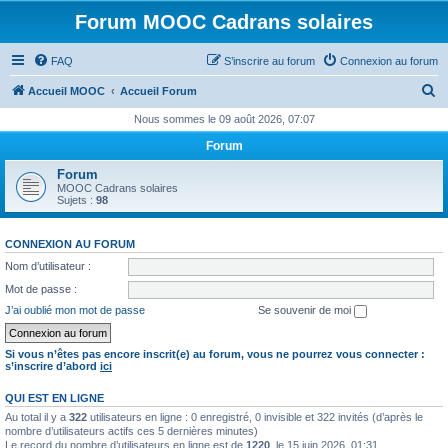
Forum MOOC Cadrans solaires
FAQ
S’inscrire au forum
Connexion au forum
R
Accueil MOOC
Accueil Forum
e
Nous sommes le 09 août 2026, 07:07
c
Forum
h
Forum
e
MOOC Cadrans solaires
Sujets :
98
r
c
CONNEXION AU FORUM
h
Nom d’utilisateur :
e
Mot de passe :
r
J’ai oublié mon mot de passe
Se souvenir de moi
Si vous n’êtes pas encore inscrit(e) au forum, vous ne pourrez vous connecter :
s’inscrire d’abord
ici
QUI EST EN LIGNE
Au total il y a
322
utilisateurs en ligne : 0 enregistré, 0 invisible et 322 invités (d’après le
nombre d’utilisateurs actifs ces 5 dernières minutes)
Le record du nombre d’utilisateurs en ligne est de
1220
, le 15 juin 2026, 01:31