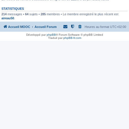
STATISTIQUES
214
messages •
64
sujets •
285
membres • Le membre enregistré le plus récent est
aireau50
.
Accueil MOOC
Accueil Forum
Heures au format
UTC+02:00
Développé par
phpBB
® Forum Software © phpBB Limited
Traduit par
phpBB-fr.com