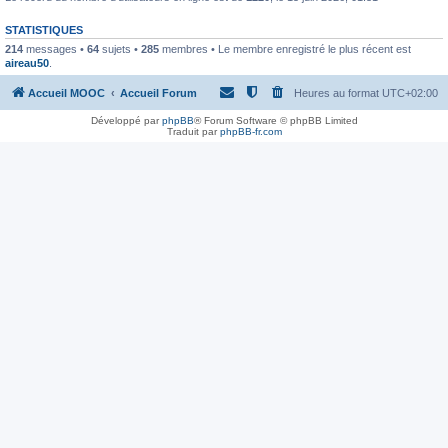
STATISTIQUES
214
messages •
64
sujets •
285
membres • Le membre enregistré le plus récent est
aireau50
.
Accueil MOOC
Accueil Forum
Heures au format
UTC+02:00
Développé par
phpBB
® Forum Software © phpBB Limited
Traduit par
phpBB-fr.com