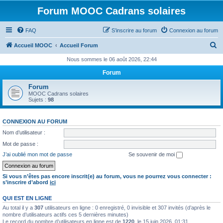
Forum MOOC Cadrans solaires
FAQ
S’inscrire au forum
Connexion au forum
R
Accueil MOOC
Accueil Forum
e
Nous sommes le 06 août 2026, 22:44
c
Forum
h
Forum
e
MOOC Cadrans solaires
Sujets :
98
r
c
CONNEXION AU FORUM
h
Nom d’utilisateur :
e
Mot de passe :
r
J’ai oublié mon mot de passe
Se souvenir de moi
Si vous n’êtes pas encore inscrit(e) au forum, vous ne pourrez vous connecter :
s’inscrire d’abord
ici
QUI EST EN LIGNE
Au total il y a
307
utilisateurs en ligne : 0 enregistré, 0 invisible et 307 invités (d’après le
nombre d’utilisateurs actifs ces 5 dernières minutes)
Le record du nombre d’utilisateurs en ligne est de
1220
, le 15 juin 2026, 01:31