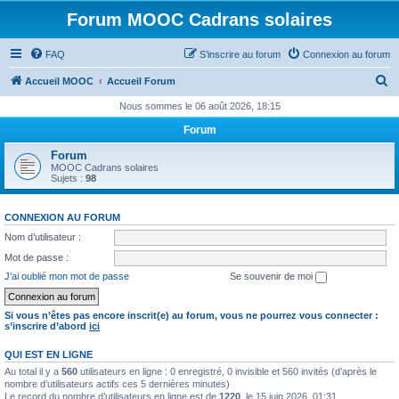
Forum MOOC Cadrans solaires
FAQ
S’inscrire au forum
Connexion au forum
R
Accueil MOOC
Accueil Forum
e
Nous sommes le 06 août 2026, 18:15
c
Forum
h
Forum
e
MOOC Cadrans solaires
Sujets :
98
r
c
CONNEXION AU FORUM
h
Nom d’utilisateur :
e
Mot de passe :
r
J’ai oublié mon mot de passe
Se souvenir de moi
Si vous n’êtes pas encore inscrit(e) au forum, vous ne pourrez vous connecter :
s’inscrire d’abord
ici
QUI EST EN LIGNE
Au total il y a
560
utilisateurs en ligne : 0 enregistré, 0 invisible et 560 invités (d’après le
nombre d’utilisateurs actifs ces 5 dernières minutes)
Le record du nombre d’utilisateurs en ligne est de
1220
, le 15 juin 2026, 01:31