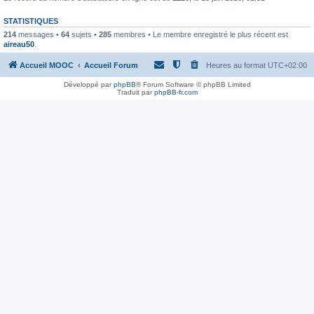
STATISTIQUES
214
messages •
64
sujets •
285
membres • Le membre enregistré le plus récent est
aireau50
.
Accueil MOOC
Accueil Forum
Heures au format
UTC+02:00
Développé par
phpBB
® Forum Software © phpBB Limited
Traduit par
phpBB-fr.com