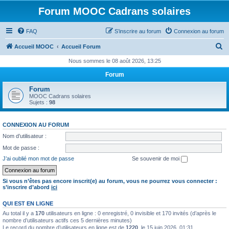
Forum MOOC Cadrans solaires
FAQ
S’inscrire au forum
Connexion au forum
R
Accueil MOOC
Accueil Forum
e
Nous sommes le 08 août 2026, 13:25
c
Forum
h
Forum
e
MOOC Cadrans solaires
Sujets :
98
r
c
CONNEXION AU FORUM
h
Nom d’utilisateur :
e
Mot de passe :
r
J’ai oublié mon mot de passe
Se souvenir de moi
Si vous n’êtes pas encore inscrit(e) au forum, vous ne pourrez vous connecter :
s’inscrire d’abord
ici
QUI EST EN LIGNE
Au total il y a
170
utilisateurs en ligne : 0 enregistré, 0 invisible et 170 invités (d’après le
nombre d’utilisateurs actifs ces 5 dernières minutes)
Le record du nombre d’utilisateurs en ligne est de
1220
, le 15 juin 2026, 01:31