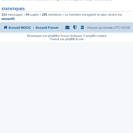
STATISTIQUES
214
messages •
64
sujets •
285
membres • Le membre enregistré le plus récent est
aireau50
.
Accueil MOOC
Accueil Forum
Heures au format
UTC+02:00
Développé par
phpBB
® Forum Software © phpBB Limited
Traduit par
phpBB-fr.com