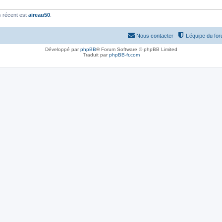
 récent est
aireau50
.
Nous contacter
L’équipe du fo
Développé par
phpBB
® Forum Software © phpBB Limited
Traduit par
phpBB-fr.com