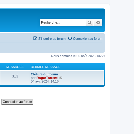
Rechercher
Recherche avancé
S’inscrire au forum
Connexion au forum
Nous sommes le 06 août 2026, 06:27
MESSAGES
DERNIER MESSAGE
Clôture du forum
313
V
par
RogerTorrenti
o
04 avr. 2024, 14:16
i
r
l
e
d
e
r
n
i
e
r
m
e
s