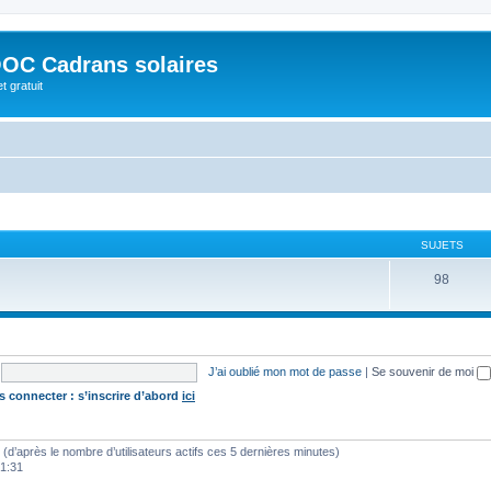
OC Cadrans solaires
t gratuit
SUJETS
98
J’ai oublié mon mot de passe
|
Se souvenir de moi
s connecter : s’inscrire d’abord
ici
tés (d’après le nombre d’utilisateurs actifs ces 5 dernières minutes)
01:31