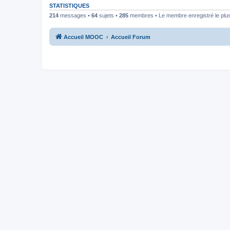
STATISTIQUES
214
messages •
64
sujets •
285
membres • Le membre enregistré le plus
Accueil MOOC
Accueil Forum