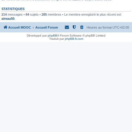
STATISTIQUES
214
messages •
64
sujets •
285
membres • Le membre enregistré le plus récent est
aireau50
.
Accueil MOOC
Accueil Forum
Heures au format
UTC+02:00
Développé par
phpBB
® Forum Software © phpBB Limited
Traduit par
phpBB-fr.com