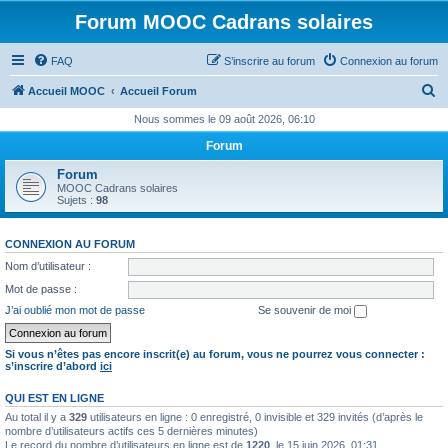
Forum MOOC Cadrans solaires
FAQ
S’inscrire au forum
Connexion au forum
R
Accueil MOOC
Accueil Forum
e
Nous sommes le 09 août 2026, 06:10
c
Forum
h
Forum
e
MOOC Cadrans solaires
Sujets :
98
r
c
CONNEXION AU FORUM
h
Nom d’utilisateur :
e
Mot de passe :
r
J’ai oublié mon mot de passe
Se souvenir de moi
Si vous n’êtes pas encore inscrit(e) au forum, vous ne pourrez vous connecter :
s’inscrire d’abord
ici
QUI EST EN LIGNE
Au total il y a
329
utilisateurs en ligne : 0 enregistré, 0 invisible et 329 invités (d’après le
nombre d’utilisateurs actifs ces 5 dernières minutes)
Le record du nombre d’utilisateurs en ligne est de
1220
, le 15 juin 2026, 01:31