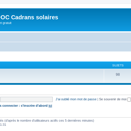
OC Cadrans solaires
t gratuit
SUJETS
98
J’ai oublié mon mot de passe
|
Se souvenir de moi
s connecter : s’inscrire d’abord
ici
vités (d’après le nombre d’utilisateurs actifs ces 5 dernières minutes)
01:31