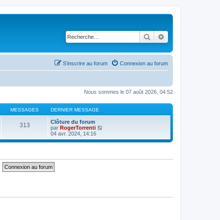
Rechercher
Recherche avancé
S’inscrire au forum
Connexion au forum
Nous sommes le 07 août 2026, 04:52
MESSAGES
DERNIER MESSAGE
Clôture du forum
313
V
par
RogerTorrenti
o
04 avr. 2024, 14:16
i
r
l
e
d
e
r
n
i
e
r
m
e
s