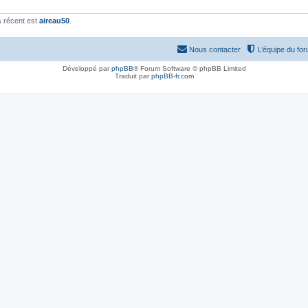
 récent est
aireau50
.
Nous contacter
L’équipe du fo
Développé par
phpBB
® Forum Software © phpBB Limited
Traduit par
phpBB-fr.com