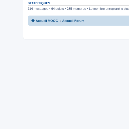
STATISTIQUES
214
messages •
64
sujets •
285
membres • Le membre enregistré le plus
Accueil MOOC
Accueil Forum