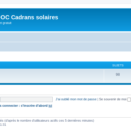
OC Cadrans solaires
t gratuit
SUJETS
98
J’ai oublié mon mot de passe
|
Se souvenir de moi
s connecter : s’inscrire d’abord
ici
vités (d’après le nombre d’utilisateurs actifs ces 5 dernières minutes)
01:31