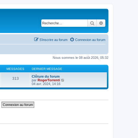
Rechercher
Recherche avancé
S’inscrire au forum
Connexion au forum
Nous sommes le 08 août 2026, 05:32
MESSAGES
DERNIER MESSAGE
Clôture du forum
313
V
par
RogerTorrenti
o
04 avr. 2024, 14:16
i
r
l
e
d
e
r
n
i
e
r
m
e
s