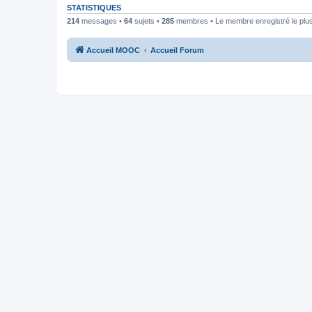
STATISTIQUES
214
messages •
64
sujets •
285
membres • Le membre enregistré le plus
Accueil MOOC
Accueil Forum