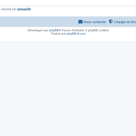
 récent est
aireau50
.
Nous contacter
L’équipe du fo
Développé par
phpBB
® Forum Software © phpBB Limited
Traduit par
phpBB-fr.com