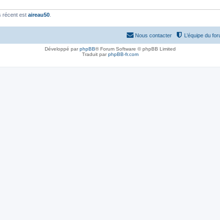
 récent est
aireau50
.
Nous contacter
L’équipe du fo
Développé par
phpBB
® Forum Software © phpBB Limited
Traduit par
phpBB-fr.com