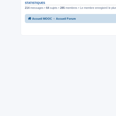
STATISTIQUES
214
messages •
64
sujets •
285
membres • Le membre enregistré le plus
Accueil MOOC
Accueil Forum