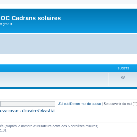
OC Cadrans solaires
t gratuit
SUJETS
98
J’ai oublié mon mot de passe
|
Se souvenir de moi
s connecter : s’inscrire d’abord
ici
vités (d’après le nombre d’utilisateurs actifs ces 5 dernières minutes)
01:31