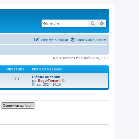
Rechercher
Recherche avancé
S’inscrire au forum
Connexion au forum
Nous sommes le 08 août 2026, 18:35
MESSAGES
DERNIER MESSAGE
Clôture du forum
313
V
par
RogerTorrenti
o
04 avr. 2024, 14:16
i
r
l
e
d
e
r
n
i
e
r
m
e
s