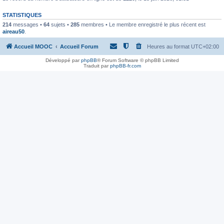
STATISTIQUES
214
messages •
64
sujets •
285
membres • Le membre enregistré le plus récent est
aireau50
.
Accueil MOOC
Accueil Forum
Heures au format
UTC+02:00
Développé par
phpBB
® Forum Software © phpBB Limited
Traduit par
phpBB-fr.com