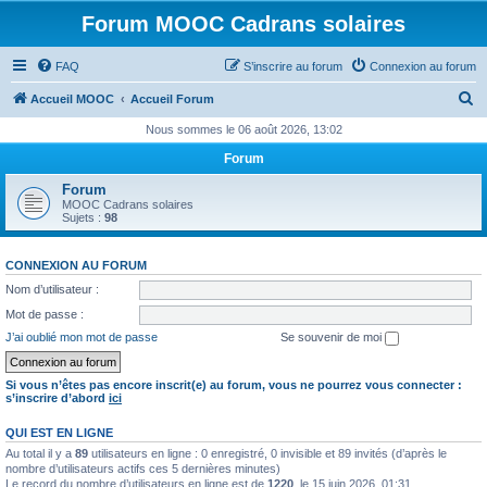
Forum MOOC Cadrans solaires
FAQ
S’inscrire au forum
Connexion au forum
R
Accueil MOOC
Accueil Forum
e
Nous sommes le 06 août 2026, 13:02
c
Forum
h
Forum
e
MOOC Cadrans solaires
Sujets :
98
r
c
CONNEXION AU FORUM
h
Nom d’utilisateur :
e
Mot de passe :
r
J’ai oublié mon mot de passe
Se souvenir de moi
Si vous n’êtes pas encore inscrit(e) au forum, vous ne pourrez vous connecter :
s’inscrire d’abord
ici
QUI EST EN LIGNE
Au total il y a
89
utilisateurs en ligne : 0 enregistré, 0 invisible et 89 invités (d’après le
nombre d’utilisateurs actifs ces 5 dernières minutes)
Le record du nombre d’utilisateurs en ligne est de
1220
, le 15 juin 2026, 01:31