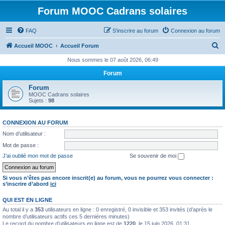
Forum MOOC Cadrans solaires
FAQ
S’inscrire au forum
Connexion au forum
R
Accueil MOOC
Accueil Forum
e
Nous sommes le 07 août 2026, 06:49
c
Forum
h
Forum
e
MOOC Cadrans solaires
Sujets :
98
r
c
CONNEXION AU FORUM
h
Nom d’utilisateur :
e
Mot de passe :
r
J’ai oublié mon mot de passe
Se souvenir de moi
Si vous n’êtes pas encore inscrit(e) au forum, vous ne pourrez vous connecter :
s’inscrire d’abord
ici
QUI EST EN LIGNE
Au total il y a
353
utilisateurs en ligne : 0 enregistré, 0 invisible et 353 invités (d’après le
nombre d’utilisateurs actifs ces 5 dernières minutes)
Le record du nombre d’utilisateurs en ligne est de
1220
, le 15 juin 2026, 01:31