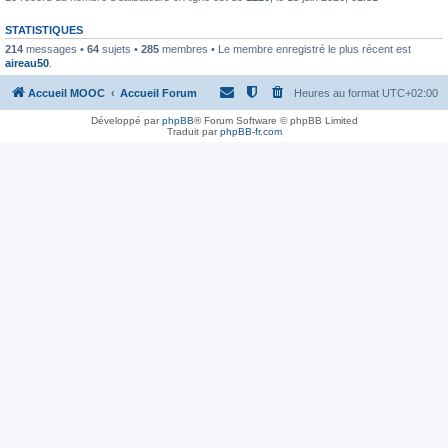
STATISTIQUES
214
messages •
64
sujets •
285
membres • Le membre enregistré le plus récent est
aireau50
.
Accueil MOOC
Accueil Forum
Heures au format
UTC+02:00
Développé par
phpBB
® Forum Software © phpBB Limited
Traduit par
phpBB-fr.com