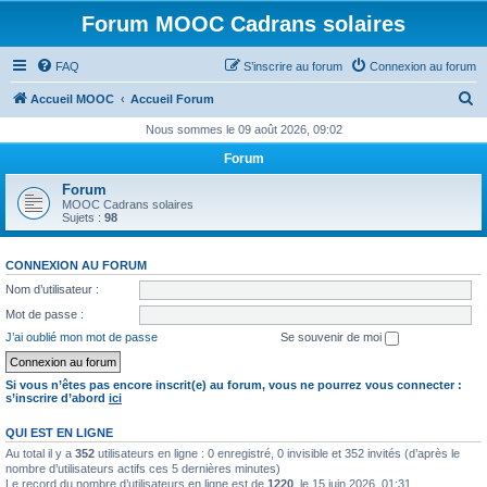
Forum MOOC Cadrans solaires
FAQ
S’inscrire au forum
Connexion au forum
R
Accueil MOOC
Accueil Forum
e
Nous sommes le 09 août 2026, 09:02
c
Forum
h
Forum
e
MOOC Cadrans solaires
Sujets :
98
r
c
CONNEXION AU FORUM
h
Nom d’utilisateur :
e
Mot de passe :
r
J’ai oublié mon mot de passe
Se souvenir de moi
Si vous n’êtes pas encore inscrit(e) au forum, vous ne pourrez vous connecter :
s’inscrire d’abord
ici
QUI EST EN LIGNE
Au total il y a
352
utilisateurs en ligne : 0 enregistré, 0 invisible et 352 invités (d’après le
nombre d’utilisateurs actifs ces 5 dernières minutes)
Le record du nombre d’utilisateurs en ligne est de
1220
, le 15 juin 2026, 01:31