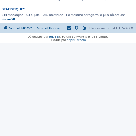
STATISTIQUES
214
messages •
64
sujets •
285
membres • Le membre enregistré le plus récent est
aireau50
.
Accueil MOOC
Accueil Forum
Heures au format
UTC+02:00
Développé par
phpBB
® Forum Software © phpBB Limited
Traduit par
phpBB-fr.com