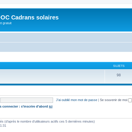
OC Cadrans solaires
t gratuit
SUJETS
98
J’ai oublié mon mot de passe
|
Se souvenir de moi
s connecter : s’inscrire d’abord
ici
vités (d’après le nombre d’utilisateurs actifs ces 5 dernières minutes)
01:31