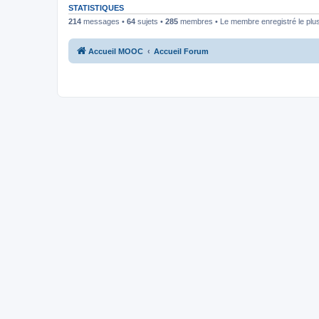
STATISTIQUES
214
messages •
64
sujets •
285
membres • Le membre enregistré le plus
Accueil MOOC
Accueil Forum