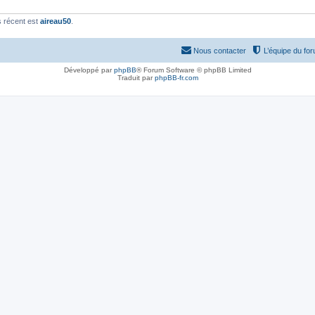
 récent est
aireau50
.
Nous contacter
L’équipe du fo
Développé par
phpBB
® Forum Software © phpBB Limited
Traduit par
phpBB-fr.com