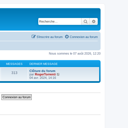
Rechercher
Recherche avancé
S’inscrire au forum
Connexion au forum
Nous sommes le 07 août 2026, 12:20
MESSAGES
DERNIER MESSAGE
Clôture du forum
313
V
par
RogerTorrenti
o
04 avr. 2024, 14:16
i
r
l
e
d
e
r
n
i
e
r
m
e
s