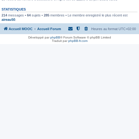
STATISTIQUES
214
messages •
64
sujets •
285
membres • Le membre enregistré le plus récent est
aireau50
.
Accueil MOOC
Accueil Forum
Heures au format
UTC+02:00
Développé par
phpBB
® Forum Software © phpBB Limited
Traduit par
phpBB-fr.com