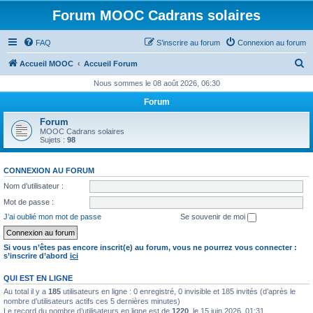
Forum MOOC Cadrans solaires
FAQ
S’inscrire au forum
Connexion au forum
R
Accueil MOOC
Accueil Forum
e
Nous sommes le 08 août 2026, 06:30
c
Forum
h
Forum
e
MOOC Cadrans solaires
Sujets :
98
r
c
CONNEXION AU FORUM
h
Nom d’utilisateur :
e
Mot de passe :
r
J’ai oublié mon mot de passe
Se souvenir de moi
Si vous n’êtes pas encore inscrit(e) au forum, vous ne pourrez vous connecter :
s’inscrire d’abord
ici
QUI EST EN LIGNE
Au total il y a
185
utilisateurs en ligne : 0 enregistré, 0 invisible et 185 invités (d’après le
nombre d’utilisateurs actifs ces 5 dernières minutes)
Le record du nombre d’utilisateurs en ligne est de
1220
, le 15 juin 2026, 01:31