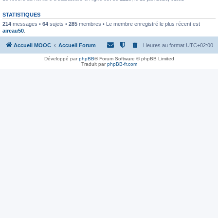
STATISTIQUES
214
messages •
64
sujets •
285
membres • Le membre enregistré le plus récent est
aireau50
.
Accueil MOOC
Accueil Forum
Heures au format
UTC+02:00
Développé par
phpBB
® Forum Software © phpBB Limited
Traduit par
phpBB-fr.com