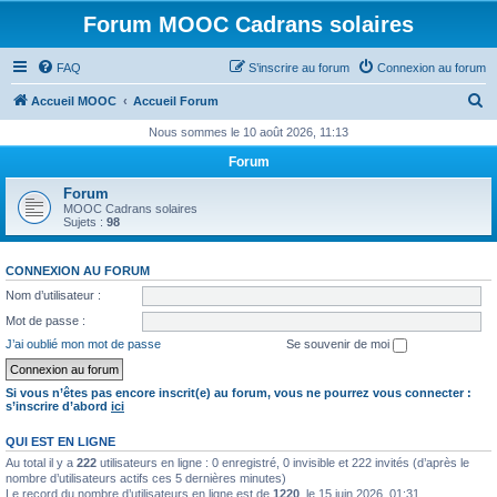
Forum MOOC Cadrans solaires
FAQ
S’inscrire au forum
Connexion au forum
R
Accueil MOOC
Accueil Forum
e
Nous sommes le 10 août 2026, 11:13
c
Forum
h
Forum
e
MOOC Cadrans solaires
Sujets :
98
r
c
CONNEXION AU FORUM
h
Nom d’utilisateur :
e
Mot de passe :
r
J’ai oublié mon mot de passe
Se souvenir de moi
Si vous n’êtes pas encore inscrit(e) au forum, vous ne pourrez vous connecter :
s’inscrire d’abord
ici
QUI EST EN LIGNE
Au total il y a
222
utilisateurs en ligne : 0 enregistré, 0 invisible et 222 invités (d’après le
nombre d’utilisateurs actifs ces 5 dernières minutes)
Le record du nombre d’utilisateurs en ligne est de
1220
, le 15 juin 2026, 01:31