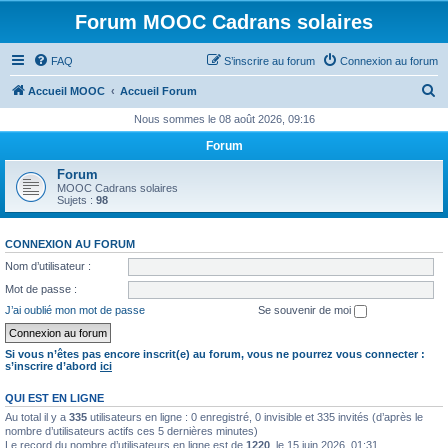
Forum MOOC Cadrans solaires
FAQ
S’inscrire au forum
Connexion au forum
R
Accueil MOOC
Accueil Forum
e
Nous sommes le 08 août 2026, 09:16
c
Forum
h
Forum
e
MOOC Cadrans solaires
Sujets :
98
r
c
CONNEXION AU FORUM
h
Nom d’utilisateur :
e
Mot de passe :
r
J’ai oublié mon mot de passe
Se souvenir de moi
Si vous n’êtes pas encore inscrit(e) au forum, vous ne pourrez vous connecter :
s’inscrire d’abord
ici
QUI EST EN LIGNE
Au total il y a
335
utilisateurs en ligne : 0 enregistré, 0 invisible et 335 invités (d’après le
nombre d’utilisateurs actifs ces 5 dernières minutes)
Le record du nombre d’utilisateurs en ligne est de
1220
, le 15 juin 2026, 01:31