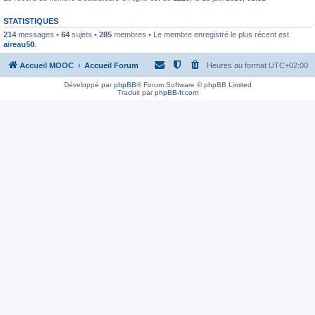
STATISTIQUES
214
messages •
64
sujets •
285
membres • Le membre enregistré le plus récent est
aireau50
.
Accueil MOOC
Accueil Forum
Heures au format
UTC+02:00
Développé par
phpBB
® Forum Software © phpBB Limited
Traduit par
phpBB-fr.com