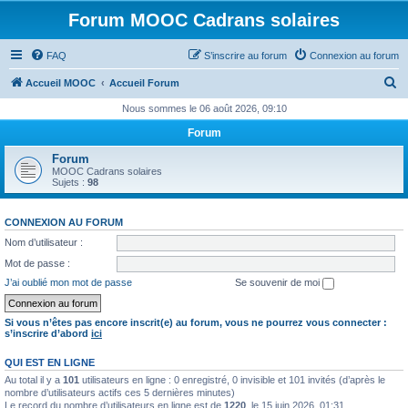
Forum MOOC Cadrans solaires
FAQ
S’inscrire au forum
Connexion au forum
R
Accueil MOOC
Accueil Forum
e
Nous sommes le 06 août 2026, 09:10
c
Forum
h
Forum
e
MOOC Cadrans solaires
Sujets :
98
r
c
CONNEXION AU FORUM
h
Nom d’utilisateur :
e
Mot de passe :
r
J’ai oublié mon mot de passe
Se souvenir de moi
Si vous n’êtes pas encore inscrit(e) au forum, vous ne pourrez vous connecter :
s’inscrire d’abord
ici
QUI EST EN LIGNE
Au total il y a
101
utilisateurs en ligne : 0 enregistré, 0 invisible et 101 invités (d’après le
nombre d’utilisateurs actifs ces 5 dernières minutes)
Le record du nombre d’utilisateurs en ligne est de
1220
, le 15 juin 2026, 01:31