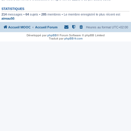
STATISTIQUES
214
messages •
64
sujets •
285
membres • Le membre enregistré le plus récent est
aireau50
.
Accueil MOOC
Accueil Forum
Heures au format
UTC+02:00
Développé par
phpBB
® Forum Software © phpBB Limited
Traduit par
phpBB-fr.com