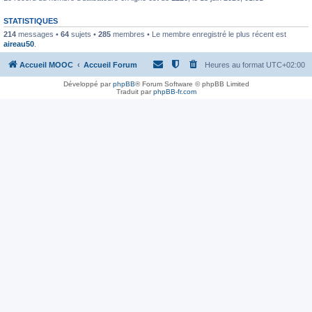
STATISTIQUES
214
messages •
64
sujets •
285
membres • Le membre enregistré le plus récent est
aireau50
.
Accueil MOOC
Accueil Forum
Heures au format
UTC+02:00
Développé par
phpBB
® Forum Software © phpBB Limited
Traduit par
phpBB-fr.com