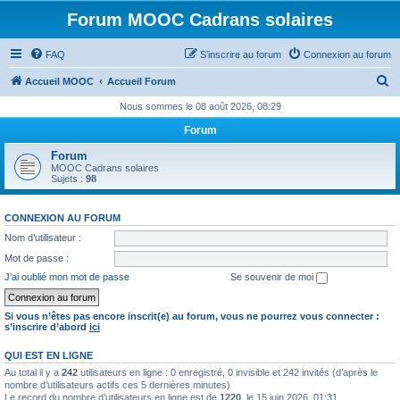
Forum MOOC Cadrans solaires
FAQ
S’inscrire au forum
Connexion au forum
R
Accueil MOOC
Accueil Forum
e
Nous sommes le 08 août 2026, 08:29
c
Forum
h
Forum
e
MOOC Cadrans solaires
Sujets :
98
r
c
CONNEXION AU FORUM
h
Nom d’utilisateur :
e
Mot de passe :
r
J’ai oublié mon mot de passe
Se souvenir de moi
Si vous n’êtes pas encore inscrit(e) au forum, vous ne pourrez vous connecter :
s’inscrire d’abord
ici
QUI EST EN LIGNE
Au total il y a
242
utilisateurs en ligne : 0 enregistré, 0 invisible et 242 invités (d’après le
nombre d’utilisateurs actifs ces 5 dernières minutes)
Le record du nombre d’utilisateurs en ligne est de
1220
, le 15 juin 2026, 01:31