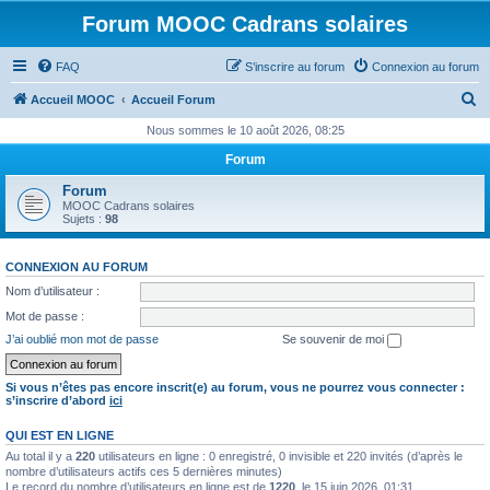
Forum MOOC Cadrans solaires
FAQ
S’inscrire au forum
Connexion au forum
R
Accueil MOOC
Accueil Forum
e
Nous sommes le 10 août 2026, 08:25
c
Forum
h
Forum
e
MOOC Cadrans solaires
Sujets :
98
r
c
CONNEXION AU FORUM
h
Nom d’utilisateur :
e
Mot de passe :
r
J’ai oublié mon mot de passe
Se souvenir de moi
Si vous n’êtes pas encore inscrit(e) au forum, vous ne pourrez vous connecter :
s’inscrire d’abord
ici
QUI EST EN LIGNE
Au total il y a
220
utilisateurs en ligne : 0 enregistré, 0 invisible et 220 invités (d’après le
nombre d’utilisateurs actifs ces 5 dernières minutes)
Le record du nombre d’utilisateurs en ligne est de
1220
, le 15 juin 2026, 01:31