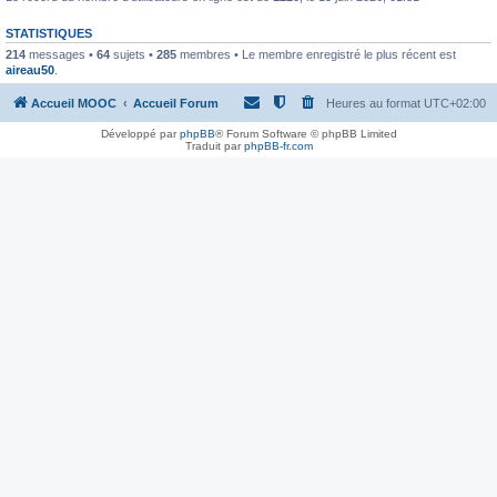
STATISTIQUES
214
messages •
64
sujets •
285
membres • Le membre enregistré le plus récent est
aireau50
.
Accueil MOOC
Accueil Forum
Heures au format
UTC+02:00
Développé par
phpBB
® Forum Software © phpBB Limited
Traduit par
phpBB-fr.com