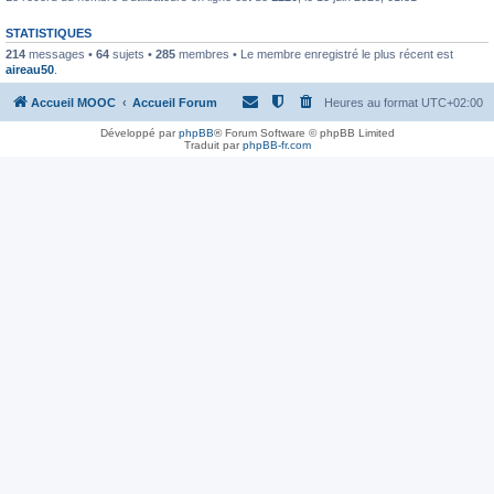
STATISTIQUES
214
messages •
64
sujets •
285
membres • Le membre enregistré le plus récent est
aireau50
.
Accueil MOOC
Accueil Forum
Heures au format
UTC+02:00
Développé par
phpBB
® Forum Software © phpBB Limited
Traduit par
phpBB-fr.com