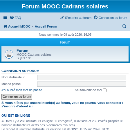
Forum MOOC Cadrans solaires
FAQ
S’inscrire au forum
Connexion au forum
R
Accueil MOOC
Accueil Forum
e
Nous sommes le 09 août 2026, 16:05
c
Forum
h
Forum
e
MOOC Cadrans solaires
Sujets :
98
r
c
CONNEXION AU FORUM
h
Nom d’utilisateur :
e
Mot de passe :
r
J’ai oublié mon mot de passe
Se souvenir de moi
Si vous n’êtes pas encore inscrit(e) au forum, vous ne pourrez vous connecter :
s’inscrire d’abord
ici
QUI EST EN LIGNE
Au total il y a
266
utilisateurs en ligne : 0 enregistré, 0 invisible et 266 invités (d’après le
nombre d’utilisateurs actifs ces 5 dernières minutes)
Le record du nombre d’utilisateurs en ligne est de
1220
, le 15 juin 2026, 01:31