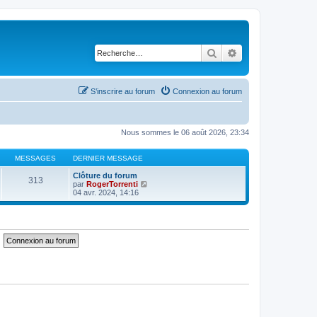
Rechercher
Recherche avancé
S’inscrire au forum
Connexion au forum
Nous sommes le 06 août 2026, 23:34
MESSAGES
DERNIER MESSAGE
Clôture du forum
313
V
par
RogerTorrenti
o
04 avr. 2024, 14:16
i
r
l
e
d
e
r
n
i
e
r
m
e
s