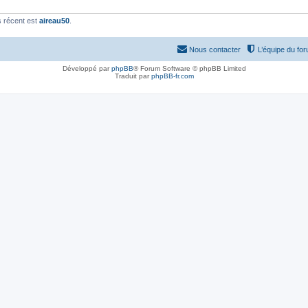
 récent est
aireau50
.
Nous contacter
L’équipe du fo
Développé par
phpBB
® Forum Software © phpBB Limited
Traduit par
phpBB-fr.com