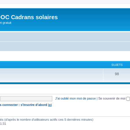
OC Cadrans solaires
t gratuit
SUJETS
98
J’ai oublié mon mot de passe
|
Se souvenir de moi
s connecter : s’inscrire d’abord
ici
vités (d’après le nombre d’utilisateurs actifs ces 5 dernières minutes)
01:31