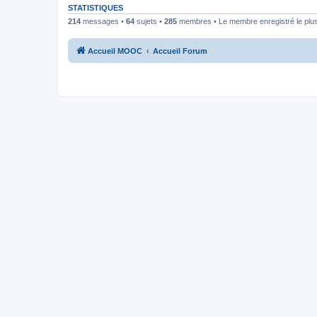
STATISTIQUES
214
messages •
64
sujets •
285
membres • Le membre enregistré le plus
Accueil MOOC
Accueil Forum