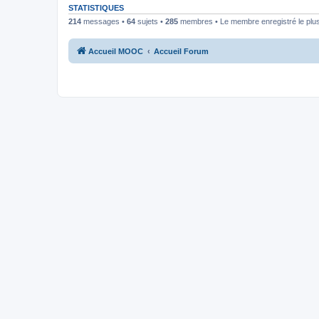
STATISTIQUES
214
messages •
64
sujets •
285
membres • Le membre enregistré le plus
Accueil MOOC
Accueil Forum