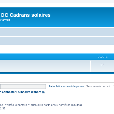
OC Cadrans solaires
t gratuit
SUJETS
98
J’ai oublié mon mot de passe
|
Se souvenir de moi
s connecter : s’inscrire d’abord
ici
vités (d’après le nombre d’utilisateurs actifs ces 5 dernières minutes)
01:31