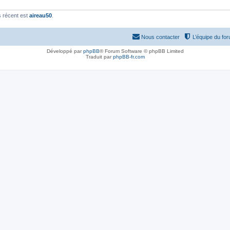
 récent est
aireau50
.
Nous contacter
L’équipe du fo
Développé par
phpBB
® Forum Software © phpBB Limited
Traduit par
phpBB-fr.com