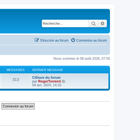
Rechercher
Recherche avancé
S’inscrire au forum
Connexion au forum
Nous sommes le 08 août 2026, 07:50
MESSAGES
DERNIER MESSAGE
Clôture du forum
313
V
par
RogerTorrenti
o
04 avr. 2024, 14:16
i
r
l
e
d
e
r
n
i
e
r
m
e
s