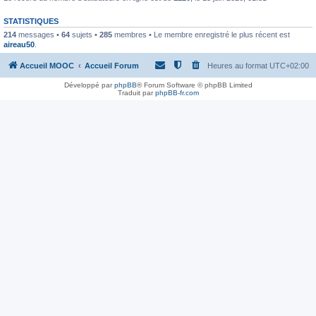
STATISTIQUES
214
messages •
64
sujets •
285
membres • Le membre enregistré le plus récent est
aireau50
.
Accueil MOOC
Accueil Forum
Heures au format
UTC+02:00
Développé par
phpBB
® Forum Software © phpBB Limited
Traduit par
phpBB-fr.com