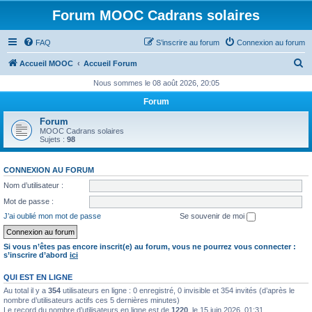
Forum MOOC Cadrans solaires
FAQ
S’inscrire au forum
Connexion au forum
R
Accueil MOOC
Accueil Forum
e
Nous sommes le 08 août 2026, 20:05
c
Forum
h
Forum
e
MOOC Cadrans solaires
Sujets :
98
r
c
CONNEXION AU FORUM
h
Nom d’utilisateur :
e
Mot de passe :
r
J’ai oublié mon mot de passe
Se souvenir de moi
Si vous n’êtes pas encore inscrit(e) au forum, vous ne pourrez vous connecter :
s’inscrire d’abord
ici
QUI EST EN LIGNE
Au total il y a
354
utilisateurs en ligne : 0 enregistré, 0 invisible et 354 invités (d’après le
nombre d’utilisateurs actifs ces 5 dernières minutes)
Le record du nombre d’utilisateurs en ligne est de
1220
, le 15 juin 2026, 01:31