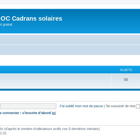
OC Cadrans solaires
t gratuit
SUJETS
98
J’ai oublié mon mot de passe
|
Se souvenir de moi
s connecter : s’inscrire d’abord
ici
vités (d’après le nombre d’utilisateurs actifs ces 5 dernières minutes)
01:31