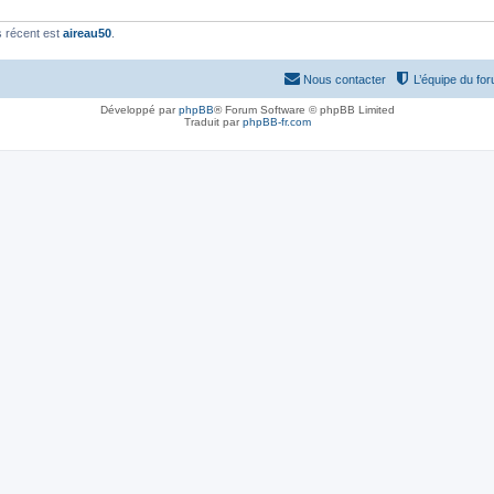
 récent est
aireau50
.
Nous contacter
L’équipe du fo
Développé par
phpBB
® Forum Software © phpBB Limited
Traduit par
phpBB-fr.com