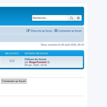
Rechercher
Recherche avancé
S’inscrire au forum
Connexion au forum
Nous sommes le 06 août 2026, 06:43
MESSAGES
DERNIER MESSAGE
Clôture du forum
313
V
par
RogerTorrenti
o
04 avr. 2024, 14:16
i
r
l
e
d
e
r
n
i
e
r
m
e
s