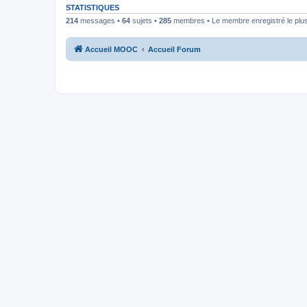
STATISTIQUES
214
messages •
64
sujets •
285
membres • Le membre enregistré le plus
Accueil MOOC
Accueil Forum