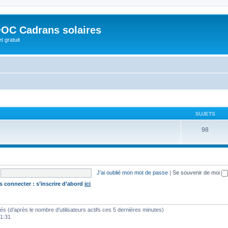
OC Cadrans solaires
t gratuit
SUJETS
98
J’ai oublié mon mot de passe
|
Se souvenir de moi
s connecter : s’inscrire d’abord
ici
vités (d’après le nombre d’utilisateurs actifs ces 5 dernières minutes)
01:31