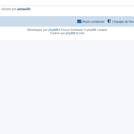
 récent est
aireau50
.
Nous contacter
L’équipe du fo
Développé par
phpBB
® Forum Software © phpBB Limited
Traduit par
phpBB-fr.com