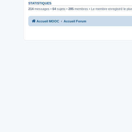
STATISTIQUES
214
messages •
64
sujets •
285
membres • Le membre enregistré le plus
Accueil MOOC
Accueil Forum