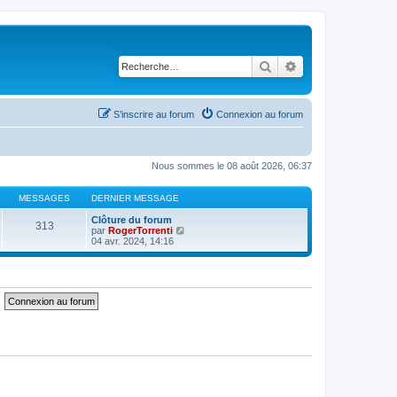
Rechercher
Recherche avancé
S’inscrire au forum
Connexion au forum
Nous sommes le 08 août 2026, 06:37
MESSAGES
DERNIER MESSAGE
Clôture du forum
313
V
par
RogerTorrenti
o
04 avr. 2024, 14:16
i
r
l
e
d
e
r
n
i
e
r
m
e
s