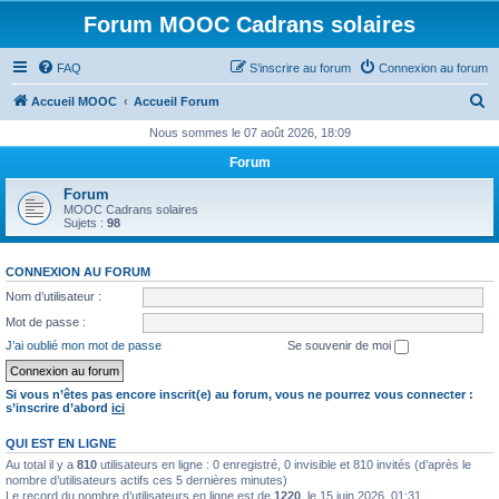
Forum MOOC Cadrans solaires
FAQ
S’inscrire au forum
Connexion au forum
R
Accueil MOOC
Accueil Forum
e
Nous sommes le 07 août 2026, 18:09
c
Forum
h
Forum
e
MOOC Cadrans solaires
Sujets :
98
r
c
CONNEXION AU FORUM
h
Nom d’utilisateur :
e
Mot de passe :
r
J’ai oublié mon mot de passe
Se souvenir de moi
Si vous n’êtes pas encore inscrit(e) au forum, vous ne pourrez vous connecter :
s’inscrire d’abord
ici
QUI EST EN LIGNE
Au total il y a
810
utilisateurs en ligne : 0 enregistré, 0 invisible et 810 invités (d’après le
nombre d’utilisateurs actifs ces 5 dernières minutes)
Le record du nombre d’utilisateurs en ligne est de
1220
, le 15 juin 2026, 01:31