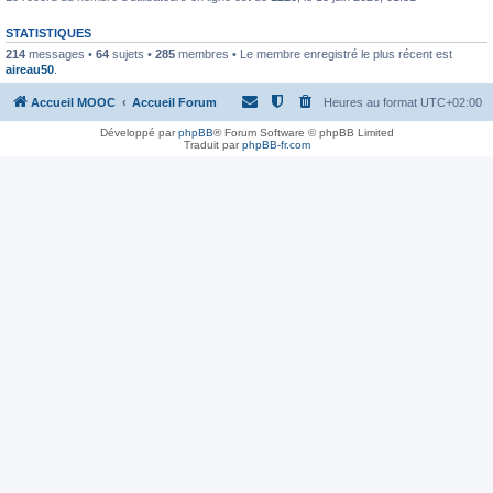
STATISTIQUES
214
messages •
64
sujets •
285
membres • Le membre enregistré le plus récent est
aireau50
.
Accueil MOOC
Accueil Forum
Heures au format
UTC+02:00
Développé par
phpBB
® Forum Software © phpBB Limited
Traduit par
phpBB-fr.com