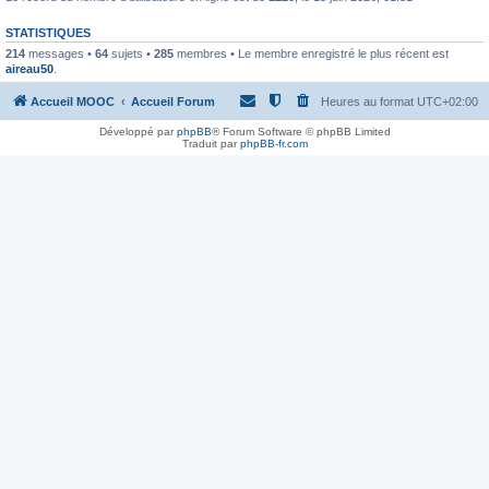
STATISTIQUES
214
messages •
64
sujets •
285
membres • Le membre enregistré le plus récent est
aireau50
.
Accueil MOOC
Accueil Forum
Heures au format
UTC+02:00
Développé par
phpBB
® Forum Software © phpBB Limited
Traduit par
phpBB-fr.com