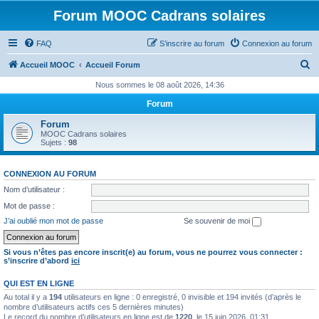
Forum MOOC Cadrans solaires
FAQ
S’inscrire au forum
Connexion au forum
R
Accueil MOOC
Accueil Forum
e
Nous sommes le 08 août 2026, 14:36
c
Forum
h
Forum
e
MOOC Cadrans solaires
Sujets :
98
r
c
CONNEXION AU FORUM
h
Nom d’utilisateur :
e
Mot de passe :
r
J’ai oublié mon mot de passe
Se souvenir de moi
Si vous n’êtes pas encore inscrit(e) au forum, vous ne pourrez vous connecter :
s’inscrire d’abord
ici
QUI EST EN LIGNE
Au total il y a
194
utilisateurs en ligne : 0 enregistré, 0 invisible et 194 invités (d’après le
nombre d’utilisateurs actifs ces 5 dernières minutes)
Le record du nombre d’utilisateurs en ligne est de
1220
, le 15 juin 2026, 01:31