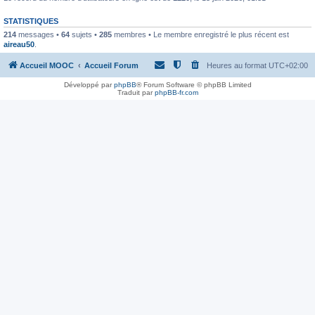
STATISTIQUES
214
messages •
64
sujets •
285
membres • Le membre enregistré le plus récent est
aireau50
.
Accueil MOOC
Accueil Forum
Heures au format
UTC+02:00
Développé par
phpBB
® Forum Software © phpBB Limited
Traduit par
phpBB-fr.com