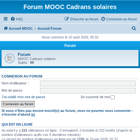
Forum MOOC Cadrans solaires
FAQ
S’inscrire au forum
Connexion au forum
R
Accueil MOOC
Accueil Forum
e
Nous sommes le 10 août 2026, 05:32
c
Forum
h
Forum
e
MOOC Cadrans solaires
Sujets :
98
r
c
CONNEXION AU FORUM
h
Nom d’utilisateur :
e
Mot de passe :
r
J’ai oublié mon mot de passe
Se souvenir de moi
Si vous n’êtes pas encore inscrit(e) au forum, vous ne pourrez vous connecter :
s’inscrire d’abord
ici
QUI EST EN LIGNE
Au total il y a
222
utilisateurs en ligne : 0 enregistré, 0 invisible et 222 invités (d’après le
nombre d’utilisateurs actifs ces 5 dernières minutes)
Le record du nombre d’utilisateurs en ligne est de
1220
, le 15 juin 2026, 01:31