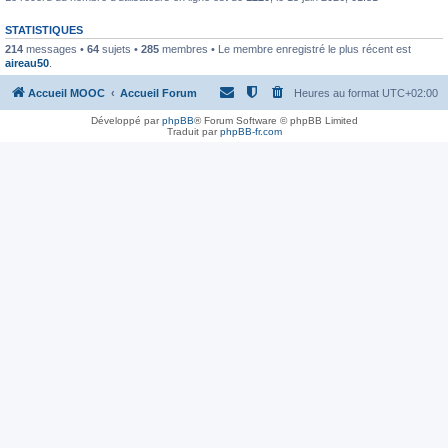
STATISTIQUES
214
messages •
64
sujets •
285
membres • Le membre enregistré le plus récent est
aireau50
.
Accueil MOOC
Accueil Forum
Heures au format
UTC+02:00
Développé par
phpBB
® Forum Software © phpBB Limited
Traduit par
phpBB-fr.com