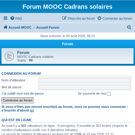
Forum MOOC Cadrans solaires
FAQ
S’inscrire au forum
Connexion au forum
R
Accueil MOOC
Accueil Forum
e
Nous sommes le 09 août 2026, 08:21
c
Forum
h
Forum
e
MOOC Cadrans solaires
Sujets :
98
r
c
CONNEXION AU FORUM
h
Nom d’utilisateur :
e
Mot de passe :
r
J’ai oublié mon mot de passe
Se souvenir de moi
Si vous n’êtes pas encore inscrit(e) au forum, vous ne pourrez vous connecter :
s’inscrire d’abord
ici
QUI EST EN LIGNE
Au total il y a
302
utilisateurs en ligne : 0 enregistré, 0 invisible et 302 invités (d’après le
nombre d’utilisateurs actifs ces 5 dernières minutes)
Le record du nombre d’utilisateurs en ligne est de
1220
, le 15 juin 2026, 01:31