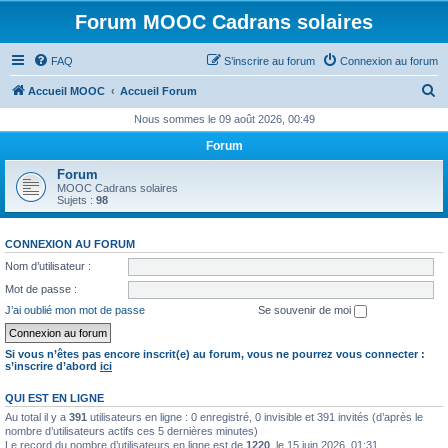
Forum MOOC Cadrans solaires
FAQ
S’inscrire au forum
Connexion au forum
R
Accueil MOOC
Accueil Forum
e
Nous sommes le 09 août 2026, 00:49
c
Forum
h
Forum
e
MOOC Cadrans solaires
Sujets :
98
r
c
CONNEXION AU FORUM
h
Nom d’utilisateur :
e
Mot de passe :
r
J’ai oublié mon mot de passe
Se souvenir de moi
Si vous n’êtes pas encore inscrit(e) au forum, vous ne pourrez vous connecter :
s’inscrire d’abord
ici
QUI EST EN LIGNE
Au total il y a
391
utilisateurs en ligne : 0 enregistré, 0 invisible et 391 invités (d’après le
nombre d’utilisateurs actifs ces 5 dernières minutes)
Le record du nombre d’utilisateurs en ligne est de
1220
, le 15 juin 2026, 01:31