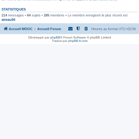
STATISTIQUES
214
messages •
64
sujets •
285
membres • Le membre enregistré le plus récent est
aireau50
.
Accueil MOOC
Accueil Forum
Heures au format
UTC+02:00
Développé par
phpBB
® Forum Software © phpBB Limited
Traduit par
phpBB-fr.com